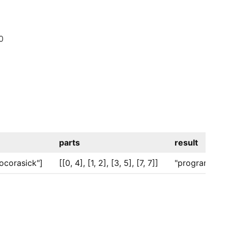
0
parts
result
ocorasick"]
[[0, 4], [1, 2], [3, 5], [7, 7]]
"programmer