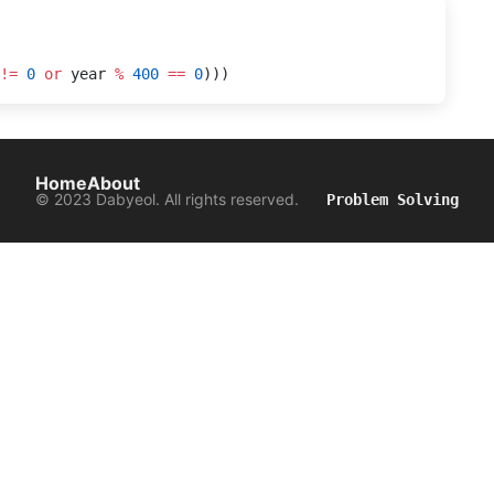
!=
 0
 or
 year 
%
 400
 ==
 0
)))
Home
About
© 2023 Dabyeol. All rights reserved.
Problem Solving