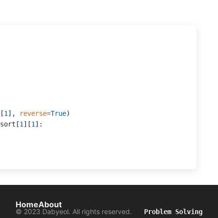
[
1
], 
reverse
=
True
)
sort[
1
][
1
]:
Home
About
© 2023 Dabyeol. All rights reserved.
Problem Solving